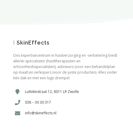
SkinEffects
Ons expertisecentrum in huidverzorging en -verbetering biedt
allerlei specialisten (huidtherapeuten en
schoonheidsspecialisten), adviseurs (voor een behandelplan
op maat) en verkopers (voor de juiste producten). Alles onder
één dak en met een lage drempel.
Luttekestraat 12, 8011 LR Zwolle
038 – 30 30 317
info@skineffects.nl