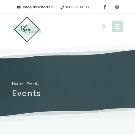
info@skineffects.nl
038 - 30 30 317
Home
|
Events
Events