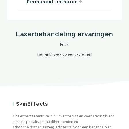
Permanent ontharen
en
Laserbehandeling ervaringen
L
Erick:
Bedankt weer. Zeer tevreden!
Afsp
vlekje
uitleg
SkinEffects
Ons expertisecentrum in huidverzorging en -verbetering biedt
allerlei specialisten (huidtherapeuten en
schoonheidsspecialisten), adviseurs (voor een behandelplan