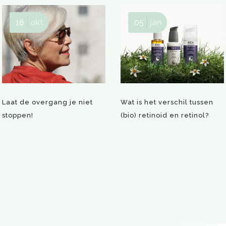
18
okt
05
jan
Laat de overgang je niet
Wat is het verschil tussen
stoppen!
(bio) retinoid en retinol?