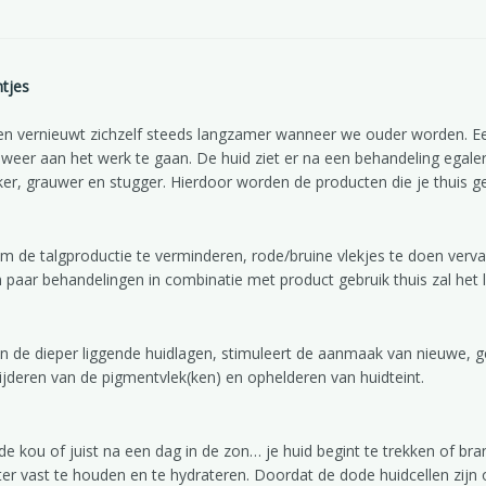
ntjes
 en vernieuwt zichzelf steeds langzamer wanneer we ouder worden. Een
eer aan het werk te gaan. De huid ziet er na een behandeling egaler, f
ker, grauwer en stugger. Hierdoor worden de producten die je thuis
m de talgproductie te verminderen, rode/bruine vlekjes te doen vervag
 paar behandelingen in combinatie met product gebruik thuis zal het l
in de dieper liggende huidlagen, stimuleert de aanmaak van nieuwe, g
ijderen van de pigmentvlek(ken) en ophelderen van huidteint.
n de kou of juist na een dag in de zon… je huid begint te trekken of 
eter vast te houden en te hydrateren. Doordat de dode huidcellen zijn