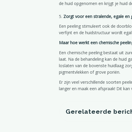
de huid opgenomen en krijgt je huid de
5.
Zorgt voor een stralende, egale en
Een peeling stimuleert ook de doorbloe
verfijnt en de huidstructuur wordt egale
Last van rosacea? Wat kun je er tegen doen?
Maar hoe werkt een chemische peeling
Een chemische peeling bestaat uit zur
laat. Na de behandeling kan de huid gaa
loslaten van de bovenste huidlaag zor
pigmentvlekken of grove poriën.
Er zijn veel verschillende soorten pee
langer en maak een afspraak! Dit kan
Gerelateerde beric