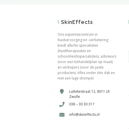
SkinEffects
Ons expertisecentrum in
huidverzorging en -verbetering
biedt allerlei specialisten
(huidtherapeuten en
schoonheidsspecialisten), adviseurs
(voor een behandelplan op maat)
en verkopers (voor de juiste
producten). Alles onder één dak en
met een lage drempel.
Luttekestraat 12, 8011 LR
Zwolle
038 – 30 30 317
info@skineffects.nl