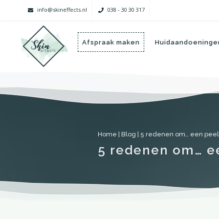
info@skineffects.nl
038 - 30 30 317
Afspraak maken
Huidaandoeninge
Home
|
Blog
|
5 redenen om… een peeli
5 redenen om… ee