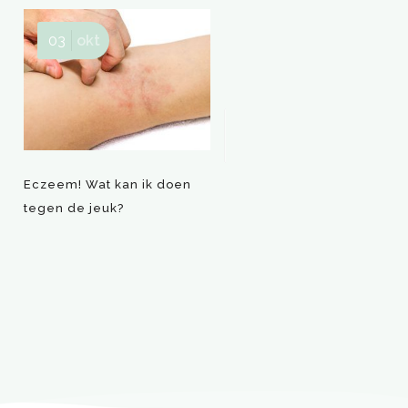
03
okt
30
jan
Eczeem! Wat kan ik doen
Hannah wintersport blog
tegen de jeuk?