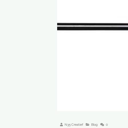
N35 Creatief
Blog
0