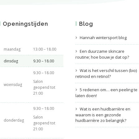
Openingstijden
Blog
Hannah wintersport blog
maandag
13.00 – 18.00
Een duurzame skincare
routine; hoe bouw je dat op?
dinsdag
9.30 – 18.00
Wat is het verschil tussen (bio)
9.30 – 18.00
retinoid en retinol?
Salon
woensdag
geopend tot
5 redenen om… een peeling te
21:00
laten doen!
9.30 – 18.00
Wat is een huidbarrière en
waarom is een gezonde
Salon
donderdag
huidbarrière zo belangrijk?
geopend tot
21:00