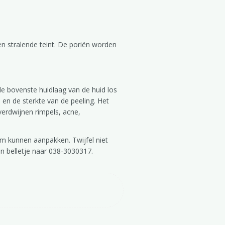
en stralende teint. De poriën worden
Eczeem! Wat kan ik doen tegen de jeuk?
Hannah wintersport blog
de bovenste huidlaag van de huid los
e en de sterkte van de peeling. Het
verdwijnen rimpels, acne,
eem kunnen aanpakken. Twijfel niet
en belletje naar 038-3030317.