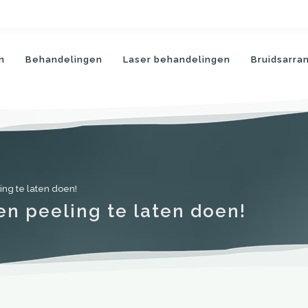
n
Behandelingen
Laser behandelingen
Bruidsarr
ng te laten doen!
n peeling te laten doen!