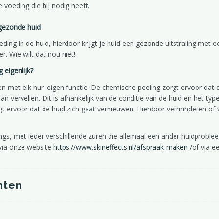
 voeding die hij nodig heeft.
 gezonde huid
ding in de huid, hierdoor krijgt je huid een gezonde uitstraling met e
r. Wie wilt dat nou niet!
Laat de overgang je niet stoppen!
Wat is het verschil tussen (bio) retinoid en retinol?
 eigenlijk?
en met elk hun eigen functie. De chemische peeling zorgt ervoor dat 
n vervellen. Dit is afhankelijk van de conditie van de huid en het typ
gt ervoor dat de huid zich gaat vernieuwen. Hierdoor verminderen of 
lings, met ieder verschillende zuren die allemaal een ander huidprobl
 via onze website
https://www.skineffects.nl/afspraak-maken /
of via e
hten