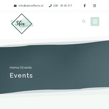
info@skineffects.nl
038 - 30 30 317
Home
|
Events
Events