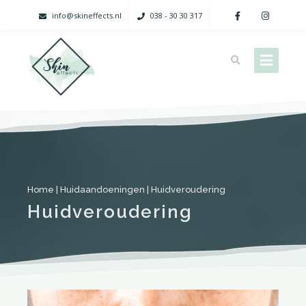
info@skineffects.nl
038 - 30 30 317
Home
|
Huidaandoeningen
|
Huidveroudering
Huidveroudering