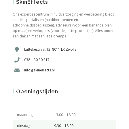
SkinEffects
Ons expertisecentrum in huidverzorging en -verbetering biedt
allerlei specialisten (huidtherapeuten en
schoonheidsspecialisten), adviseurs (voor een behandelplan
op maat) en verkopers (voor de juiste producten). Alles onder
één dak en met een lage drempel.
Luttekestraat 12, 8011 LR Zwolle
038 – 30 30 317
info@skineffects.nl
Openingstijden
maandag
13.00 – 18.00
dinsdag
9.30 – 18.00