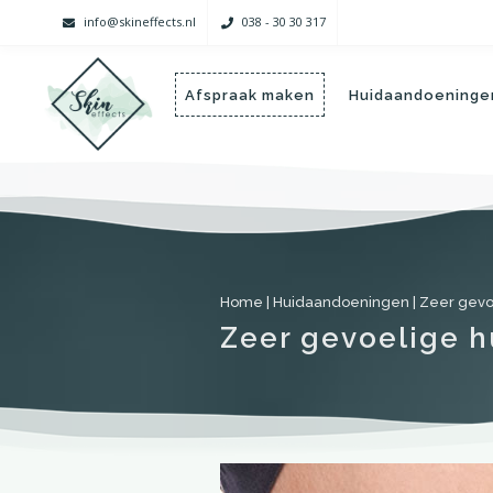
info@skineffects.nl
038 - 30 30 317
Afspraak maken
Huidaandoeninge
Home
|
Huidaandoeningen
|
Zeer gevo
Zeer gevoelige h