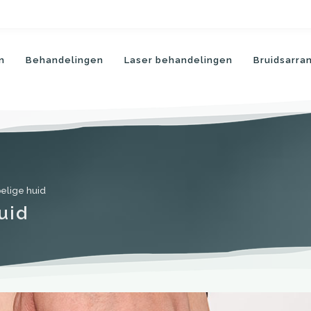
n
Behandelingen
Laser behandelingen
Bruidsarr
elige huid
uid