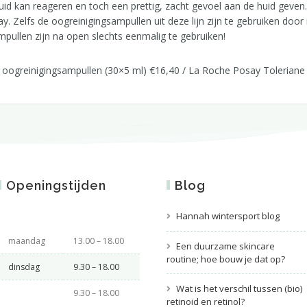
id kan reageren en toch een prettig, zacht gevoel aan de huid geven.
ay. Zelfs de oogreinigingsampullen uit deze lijn zijn te gebruiken do
mpullen zijn na open slechts eenmalig te gebruiken!
 oogreinigingsampullen (30×5 ml) €16,40 / La Roche Posay Tolerian
Openingstijden
Blog
Hannah wintersport blog
maandag
13.00 – 18.00
Een duurzame skincare
routine; hoe bouw je dat op?
dinsdag
9.30 – 18.00
Wat is het verschil tussen (bio)
9.30 – 18.00
retinoid en retinol?