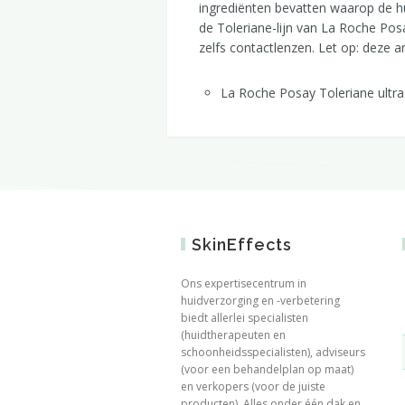
ingrediënten bevatten waarop de hu
de Toleriane-lijn van La Roche Pos
zelfs contactlenzen. Let op: deze a
La Roche Posay Toleriane ultra
SkinEffects
Ons expertisecentrum in
huidverzorging en -verbetering
biedt allerlei specialisten
(huidtherapeuten en
schoonheidsspecialisten), adviseurs
(voor een behandelplan op maat)
en verkopers (voor de juiste
producten). Alles onder één dak en