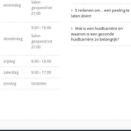
Salon
woensdag
geopend tot
5 redenen om… een peeling te
21:00
laten doen!
9.30 – 18.00
Wat is een huidbarrière en
waarom is een gezonde
Salon
donderdag
huidbarrière zo belangrijk?
geopend tot
21:00
vrijdag
9.30 – 18.00
zaterdag
9.30 – 17.00
zondag
Gesloten