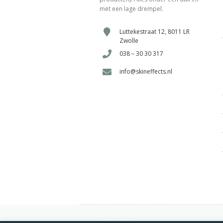
met een lage drempel.
Luttekestraat 12, 8011 LR
Zwolle
038 – 30 30 317
info@skineffects.nl