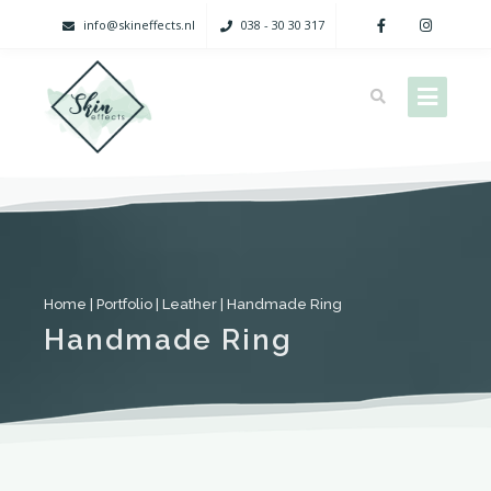
info@skineffects.nl
038 - 30 30 317
Home
|
Portfolio
|
Leather
|
Handmade Ring
Handmade Ring