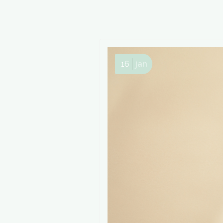
16
jan