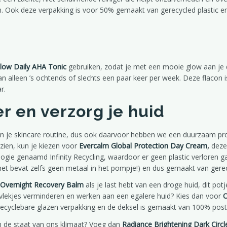
en. Ook deze verpakking is voor 50% gemaakt van gerecycled plastic e
low Daily AHA Tonic
gebruiken, zodat je met een mooie glow aan je d
an alleen ’s ochtends of slechts een paar keer per week. Deze flacon 
r.
 en verzorg je huid
in je skincare routine, dus ook daarvoor hebben we een duurzaam prod
 zien, kun je kiezen voor
Evercalm Global Protection Day Cream
,
deze
ogie genaamd Infinity Recycling, waardoor er geen plastic verloren ga
(het bevat zelfs geen metaal in het pompje!) en dus gemaakt van gerec
Overnight Recovery Balm
als je last hebt van een droge huid, dit pot
entvlekjes verminderen en werken aan een egalere huid? Kies dan voor
O
 recyclebare glazen verpakking en de deksel is gemaakt van 100% post
Wat is het verschil tussen (bio) retinoid en retinol?
n de staat van ons klimaat? Voeg dan
Radiance Brightening Dark Circ