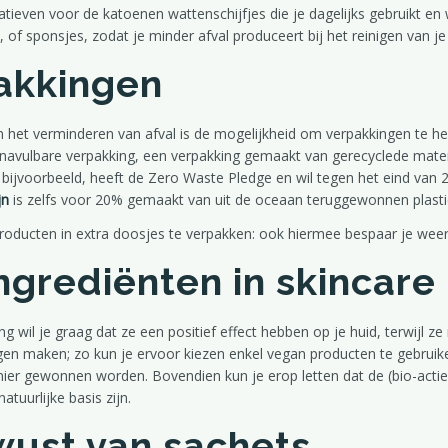
rnatieven voor de katoenen wattenschijfjes die je dagelijks gebruikt en
 of sponsjes, zodat je minder afval produceert bij het reinigen van je
akkingen
in het verminderen van afval is de mogelijkheid om verpakkingen te he
navulbare verpakking, een verpakking gemaakt van gerecyclede materi
, bijvoorbeeld, heeft de Zero Waste Pledge en wil tegen het eind van
jn
is zelfs voor 20% gemaakt van uit de oceaan teruggewonnen plasti
roducten in extra doosjes te verpakken: ook hiermee bespaar je weer 
grediënten in skincare
g wil je graag dat ze een positief effect hebben op je huid, terwijl ze 
ngen maken; zo kun je ervoor kiezen enkel vegan producten te gebruike
er gewonnen worden. Bovendien kun je erop letten dat de (bio-actiev
tuurlijke basis zijn.
wust van sachets