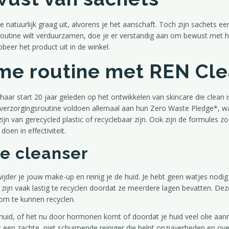
natuurlijk graag uit, alvorens je het aanschaft. Toch zijn sachets een
re routine wilt verduurzamen, doe je er verstandig aan om bewust met 
robeer het product uit in de winkel.
me routine met REN Cle
haar start 20 jaar geleden op het ontwikkelen van skincare die clean 
verzorgingsroutine voldoen allemaal aan hun Zero Waste Pledge*, wa
jn van gerecycled plastic of recyclebaar zijn. Ook zijn de formules zo
doen in effectiviteit.
 cleanser
ijder je jouw make-up en reinig je de huid. Je hebt geen watjes nod
s zijn vaak lastig te recyclen doordat ze meerdere lagen bevatten. Dez
 om te kunnen recyclen.
 huid, of het nu door hormonen komt of doordat je huid veel olie aa
een zachte, niet schuimende reiniger die helpt onzuiverheden en over