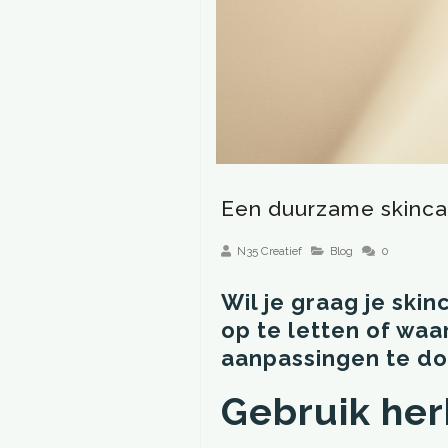
Een duurzame skincar
N35 Creatief
Blog
0
Wil je graag je ski
op te letten of waa
aanpassingen te doe
Gebruik her