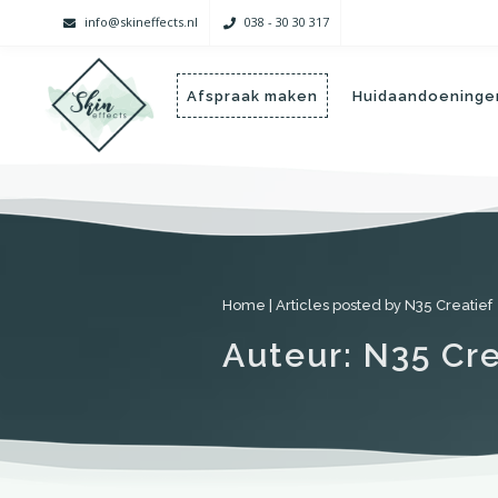
info@skineffects.nl
038 - 30 30 317
Afspraak maken
Huidaandoeninge
Home
|
Articles posted by N35 Creatief
Auteur:
N35 Cre