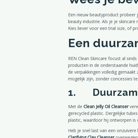
Een nieuw beautyproduct probeer je 
beauty industrie. Als je je skinca
Kies liever voor een trial size, of p
Een duurza
REN Clean Skincare focust al sinds 
producten in de onderstaande huid
de verpakkingen volledig gemaakt zi
mogelijk zijn, zonder concessies te 
1. Duurzame
Met de
Clean Jelly Oil Cleanser
verw
gerecycled plastic. Dergelijke tube
plastic, waardoor hij ontworpen is
Heb je snel last van een onzuivere
Clarifying Clay Cleanser
overwegen: 