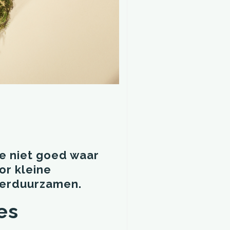
je niet goed waar
or kleine
 verduurzamen.
es