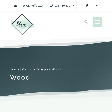
info@skineffects.nl
038 - 30 30 317
Home
| Portfolio Category:
Wood
Wood