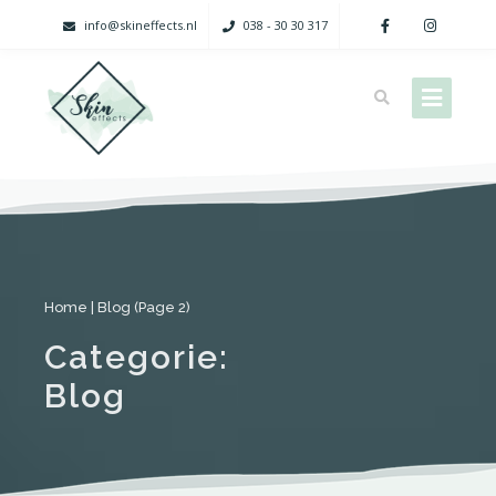
info@skineffects.nl
038 - 30 30 317
Mooie huid, gezonde darmen
Home
|
Blog
(
Page 2
)
Categorie:
Blog