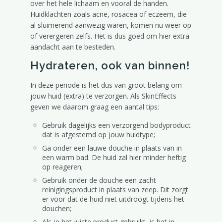
over het hele lichaam en vooral de handen.
Huidklachten zoals acne, rosacea of eczeem, die
al sluimerend aanwezig waren, komen nu weer op
of verergeren zelfs. Het is dus goed om hier extra
aandacht aan te besteden.
Hydrateren, ook van binnen!
In deze periode is het dus van groot belang om
jouw huid (extra) te verzorgen. Als SkinEffects
geven we daarom graag een aantal tips:
Gebruik dagelijks een verzorgend bodyproduct
dat is afgestemd op jouw huidtype;
Ga onder een lauwe douche in plaats van in
een warm bad. De huid zal hier minder heftig
op reageren;
Gebruik onder de douche een zacht
reinigingsproduct in plaats van zeep. Dit zorgt
er voor dat de huid niet uitdroogt tijdens het
douchen;
Hou weer van jouw huid!
Als je het juiste product gebruikt, is het in