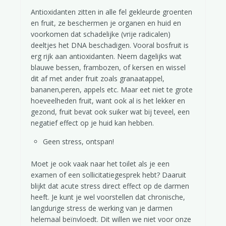
Antioxidanten zitten in alle fel gekleurde groenten
en fruit, ze beschermen je organen en huid en
voorkomen dat schadelijke (vrije radicalen)
deeltjes het DNA beschadigen. Vooral bosfruit is
erg rijk aan antioxidanten. Neem dagelijks wat
blauwe bessen, frambozen, of kersen en wissel
dit af met ander fruit zoals granaatappel,
bananen,peren, appels etc. Maar eet niet te grote
hoeveelheden fruit, want ook al is het lekker en
gezond, fruit bevat ook suiker wat bij teveel, een
negatief effect op je huid kan hebben.
Geen stress, ontspan!
Moet je ook vaak naar het toilet als je een
examen of een sollicitatiegesprek hebt? Daaruit
blijkt dat acute stress direct effect op de darmen
Gefeliciteerd met Wereld Psoriasis Dag!
heeft. Je kunt je wel voorstellen dat chronische,
langdurige stress de werking van je darmen
helemaal beïnvloedt. Dit willen we niet voor onze