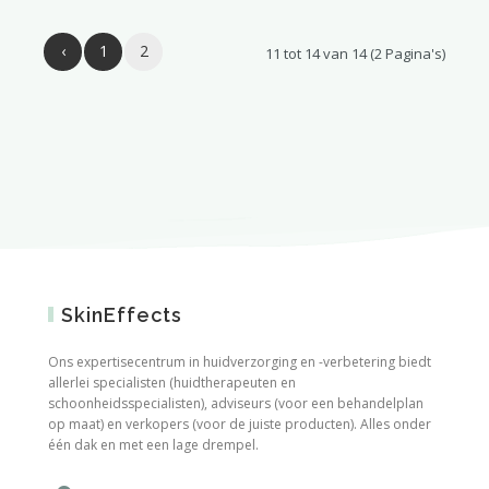
‹
1
2
11 tot 14 van 14 (2 Pagina's)
SkinEffects
Ons expertisecentrum in huidverzorging en -verbetering biedt
allerlei specialisten (huidtherapeuten en
schoonheidsspecialisten), adviseurs (voor een behandelplan
op maat) en verkopers (voor de juiste producten). Alles onder
één dak en met een lage drempel.