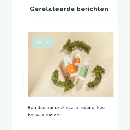
Gerelateerde berichten
16
jan
Een duurzame skincare routine; hoe
Ecz
bouw je dat op?
jeu