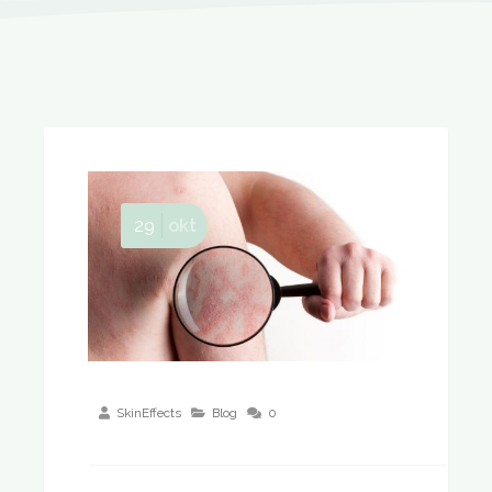
29
okt
SkinEffects
Blog
0