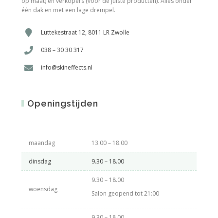
op maat) en verkopers (voor de juiste producten). Alles onder
één dak en met een lage drempel.
Luttekestraat 12, 8011 LR Zwolle
038 – 30 30 317
info@skineffects.nl
Openingstijden
maandag
13.00 – 18.00
dinsdag
9.30 – 18.00
9.30 – 18.00
woensdag
Salon geopend tot 21:00
9.30 – 18.00