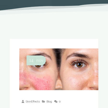
14
nov
SkinEffects
Blog
0