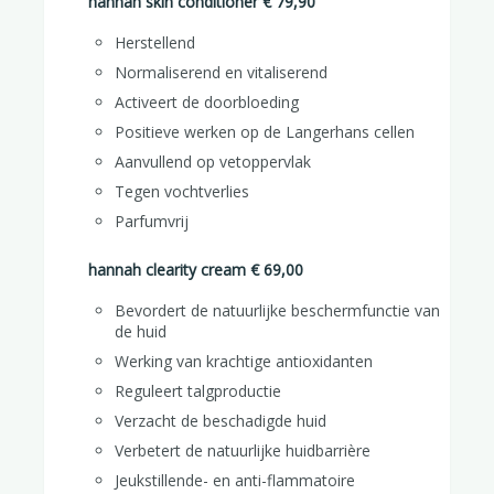
hannah skin conditioner € 79,90
Herstellend
Normaliserend en vitaliserend
Activeert de doorbloeding
Positieve werken op de Langerhans cellen
Aanvullend op vetoppervlak
Tegen vochtverlies
Parfumvrij
hannah clearity cream € 69,00
Bevordert de natuurlijke beschermfunctie van
de huid
Werking van krachtige antioxidanten
Reguleert talgproductie
Verzacht de beschadigde huid
Verbetert de natuurlijke huidbarrière
Hannah wintersport blog
Jeukstillende- en anti-flammatoire