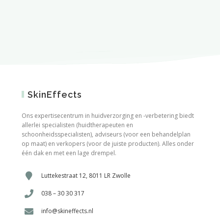
SkinEffects
Ons expertisecentrum in huidverzorging en -verbetering biedt
allerlei specialisten (huidtherapeuten en
schoonheidsspecialisten), adviseurs (voor een behandelplan
op maat) en verkopers (voor de juiste producten). Alles onder
één dak en met een lage drempel.
Luttekestraat 12, 8011 LR Zwolle
038 – 30 30 317
info@skineffects.nl