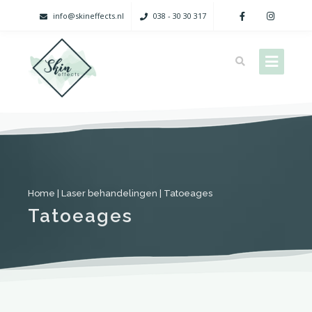
info@skineffects.nl
038 - 30 30 317
Home
|
Laser behandelingen
|
Tatoeages
Tatoeages